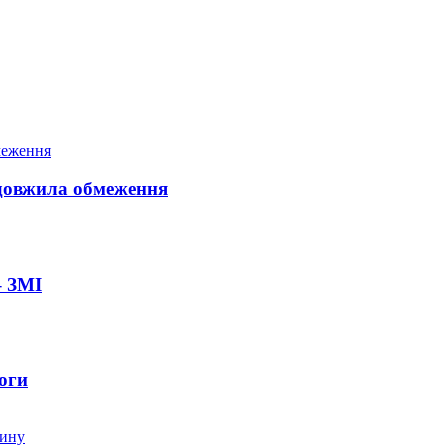
довжила обмеження
– ЗМІ
оги