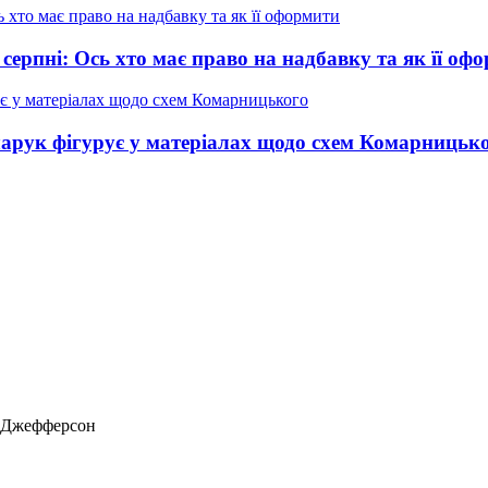
 серпні: Ось хто має право на надбавку та як її оф
нчарук фігурує у матеріалах щодо схем Комарницьк
ас Джефферсон