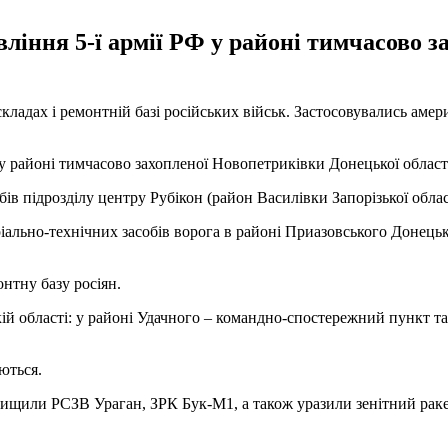
ління 5-ї армії РФ у районі тимчасово 
складах і ремонтній базі російських військ. Застосовувались ам
 у районі тимчасово захопленої Новопетриківки Донецької област
в підрозділу центру Рубікон (район Василівки Запорізької облас
ріально-технічних засобів ворога в районі Приазовського Донецьк
онтну базу росіян.
кій області: у районі Удачного – командно-спостережний пункт т
ються.
знищили РСЗВ Ураган, ЗРК Бук-М1, а також уразили зенітний ра