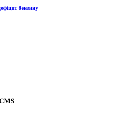
дефіцит бензину
ACMS