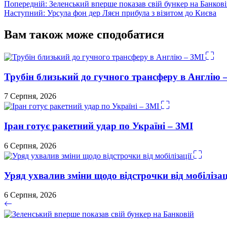
Навігація
Попередній:
Зеленський вперше показав свій бункер на Банков
Наступний:
Урсула фон дер Ляєн прибула з візитом до Києва
записів
Вам також може сподобатися
Трубін близький до гучного трансферу в Англію 
7 Серпня, 2026
Іран готує ракетний удар по Україні – ЗМІ
6 Серпня, 2026
Уряд ухвалив зміни щодо відстрочки від мобілізац
6 Серпня, 2026