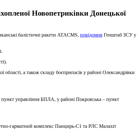
захопленої Новопетриківки Донецької
ериканські балістичні ракети ATACMS,
повідомив
Генштаб ЗСУ у
і.
ті).
ої області, а також складу боєприпасів у районі Олександрівки
а пункт управління БПЛА, у районі Покровська – пункт
кетно-гарматний комплекс Панцирь-С1 та РЛС Малахіт