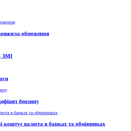
довжила обмеження
– ЗМІ
оги
дефіцит бензину
ні коштує валюта в банках та обмінниках