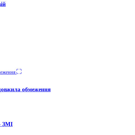
вій
довжила обмеження
– ЗМІ