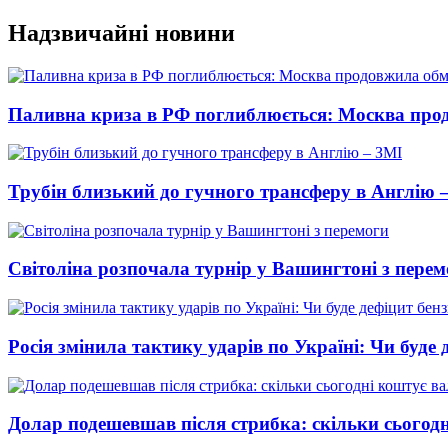
Перейти
Надзвичайні новини
до
вмісту
Паливна криза в РФ поглиблюється: Москва про
Трубін близький до гучного трансферу в Англію 
Світоліна розпочала турнір у Вашингтоні з перем
Росія змінила тактику ударів по Україні: Чи буде 
Долар подешевшав після стрибка: скільки сьогод