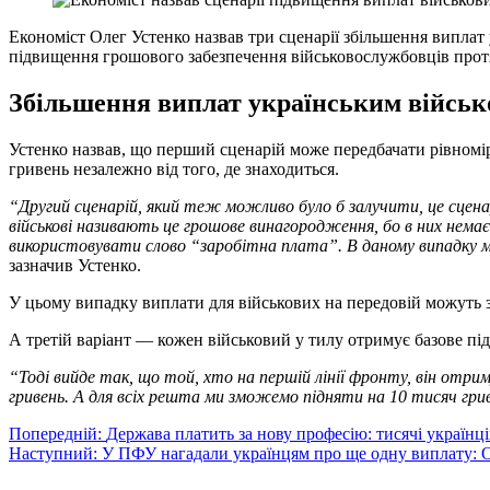
Економіст Олег Устенко назвав три сценарії збільшення виплат 
підвищення грошового забезпечення військовослужбовців протя
Збільшення виплат українським військо
Устенко назвав, що перший сценарій може передбачати рівномі
гривень незалежно від того, де знаходиться.
“Другий сценарій, який теж можливо було б залучити, це сценар
військові називають це грошове винагородження, бо в них немає
використовувати слово “заробітна плата”. В даному випадку мо
зазначив Устенко.
У цьому випадку виплати для військових на передовій можуть з
А третій варіант — кожен військовий у тилу отримує базове пі
“Тоді вийде так, що той, хто на першій лінії фронту, він отрим
гривень. А для всіх решта ми зможемо підняти на 10 тисяч гри
Навігація
Попередній:
Держава платить за нову професію: тисячі українц
Наступний:
У ПФУ нагадали українцям про ще одну виплату: Ос
записів