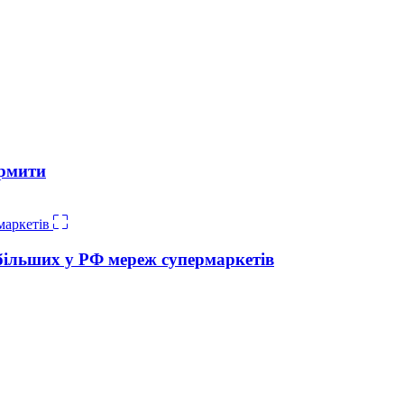
ормити
йбільших у РФ мереж супермаркетів