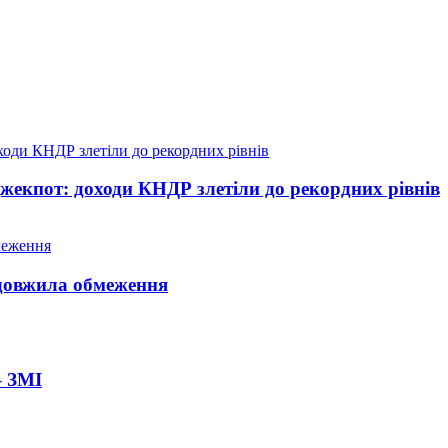
жекпот: доходи КНДР злетіли до рекордних рівнів
довжила обмеження
– ЗМІ