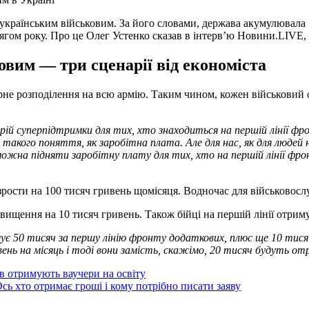
українським військовим. За його словами, держава акумулювала 1
гом року. Про це Олег Устенко сказав в інтервʼю Новини.LIVE,
вим — три сценарії від економіста
рне розподілення на всю армію. Таким чином, кожен військовий 
ій суперпідтримки для тих, хто знаходиться на першій лінії фро
 такого поняття, як заробітна плата. Але для нас, як для людей 
жна підняти заробітну плату для тих, хто на першій лінії фрон
рости на 100 тисяч гривень щомісяця. Водночас для військовосл
двищення на 10 тисяч гривень. Також бійці на першій лінії отрим
ує 50 тисяч за першу лінію фронту додаткових, плюс ще 10 тисяч 
вень на місяць і тоді вони замість, скажімо, 20 тисяч будуть о
ів отримують ваучери на освіту
ь хто отримає гроші і кому потрібно писати заяву