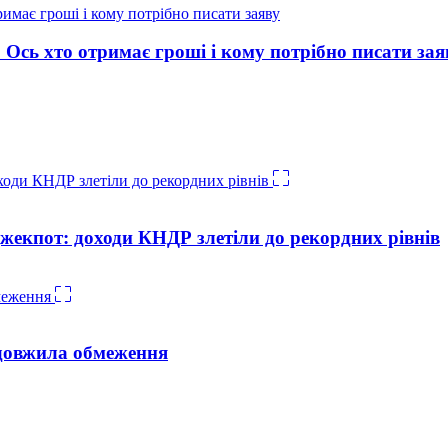
Ось хто отримає гроші і кому потрібно писати зая
жекпот: доходи КНДР злетіли до рекордних рівнів
довжила обмеження