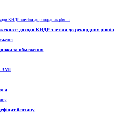
жекпот: доходи КНДР злетіли до рекордних рівнів
довжила обмеження
– ЗМІ
оги
дефіцит бензину