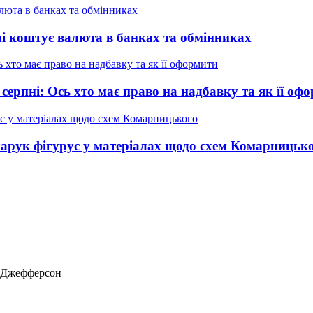
ні коштує валюта в банках та обмінниках
 серпні: Ось хто має право на надбавку та як її оф
нчарук фігурує у матеріалах щодо схем Комарницьк
ас Джефферсон