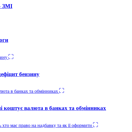
– ЗМІ
оги
дефіцит бензину
ні коштує валюта в банках та обмінниках