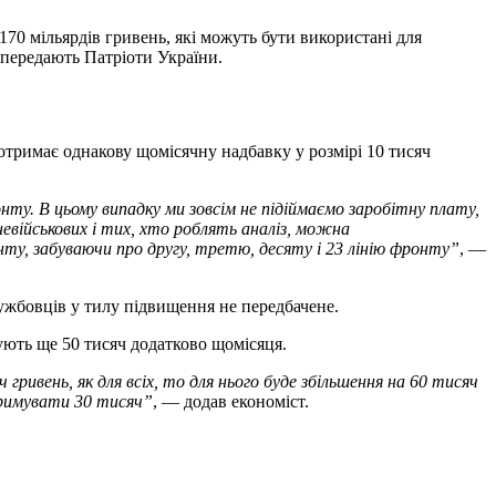
70 мільярдів гривень, які можуть бути використані для
 передають Патріоти України.
отримає однакову щомісячну надбавку у розмірі 10 тисяч
нту. В цьому випадку ми зовсім не підіймаємо заробітну плату,
невійськових і тих, хто роблять аналіз, можна
ту, забуваючи про другу, третю, десяту і 23 лінію фронту”
, —
ужбовців у тилу підвищення не передбачене.
ують ще 50 тисяч додатково щомісяця.
гривень, як для всіх, то для нього буде збільшення на 60 тисяч
тримувати 30 тисяч”
, — додав економіст.