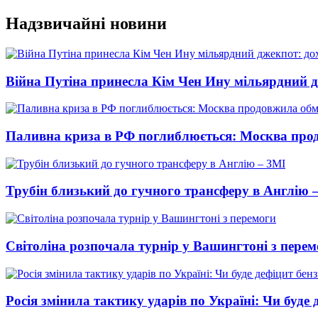
Перейти
Надзвичайні новини
до
вмісту
Війна Путіна принесла Кім Чен Ину мільярдний д
Паливна криза в РФ поглиблюється: Москва про
Трубін близький до гучного трансферу в Англію 
Світоліна розпочала турнір у Вашингтоні з перем
Росія змінила тактику ударів по Україні: Чи буде 