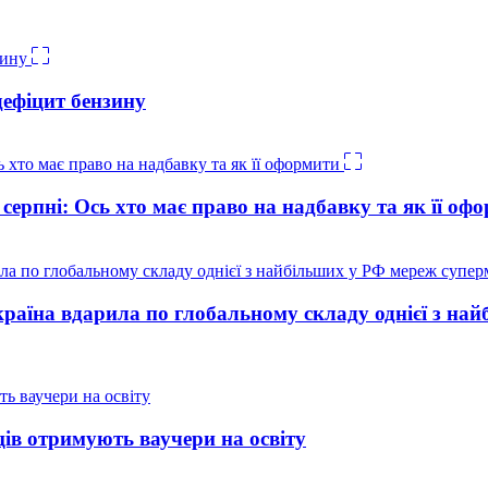
дефіцит бензину
 серпні: Ось хто має право на надбавку та як її оф
країна вдарила по глобальному складу однієї з на
ців отримують ваучери на освіту