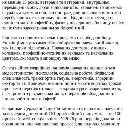
не менше 15 років, ветерани та ветеранки, внутрішньо
переміщені особи, люди з інвалідністю, звільнені з військової
служби, а також особи, які постраждали внаслідок війни або
перебували в незаконному полоні. Водночас претендент
повинен мати професійну, фахову передвищу або вищу освіту
та не бути зареєстрованим як безробітний.
Однією з головних переваг програми є свобода вибору.
Українці можуть самостійно обирати як навчальний заклад,
так і напрям підготовки. Навчання доступне у вишах,
коледжах, професійно-технічних закладах та навчальних
центрах, які мають відповідну ліцензію.
Серед найпопулярніших напрямів навчання залишаються
медсестринство, психологія, соціальна робота, будівельні
спеціальності, транспортна галузь, енергетика, аграрний
сектор та ІТ. Водночас значний попит мають короткострокові
програми перепідготовки — зокрема курси зварювальників,
електромонтерів, монтажників, операторів обладнання та
інших робітничих професій.
За даними Державної служби зайнятості, наразі для навчання
за ваучером доступний 161 професійний напрямок — це 100
професій та 61 спеціальність. У 2026 році перелік додатково
розширили, включивши такі професії, як водолаз, машиніст