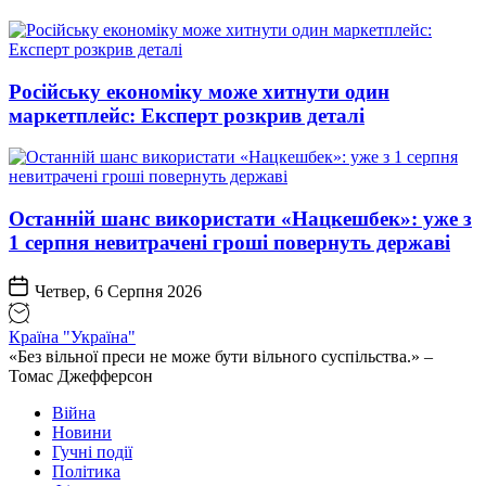
Російську економіку може хитнути один
маркетплейс: Експерт розкрив деталі
Останній шанс використати «Нацкешбек»: уже з
1 серпня невитрачені гроші повернуть державі
Четвер, 6 Серпня 2026
Країна "Україна"
«Без вільної преси не може бути вільного суспільства.» –
Томас Джефферсон
Війна
Новини
Гучні події
Політика