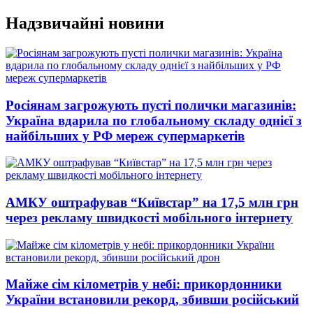
Перейти
Надзвичайні новини
до
вмісту
Росіянам загрожують пусті полички магазинів:
Україна вдарила по глобальному складу однієї з
найбільших у РФ мереж супермаркетів
АМКУ оштрафував “Київстар” на 17,5 млн грн
через рекламу швидкості мобільного інтернету
Майже сім кілометрів у небі: прикордонники
України встановили рекорд, збивши російський