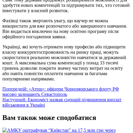
здобуття нових компетенцій та підтримувати тих, хто готовий
інвестувати у власний розвиток.
Фахівці також звертають увагу, що ваучер не можна
використати для вже розпочатого або завершеного навчання.
Він видається виключно на нову освітню програму після
офіційного погодження заявки.
Українці, які хочуть отримати нову професію або підвищити
власну конкурентоспроможність на ринку праці, можуть
скористатися реальною можливістю навчатися за державний
кошт. А максимальна сума компенсації у понад 33 тисячі
гривень дозволяє покрити значну частину витрат на освіту
або навіть повністю оплатити навчання за багатьма
популярними напрямами.
Навігація
Попередній:
«Атеш»: офіцери Чорноморського флоту РФ
масово залишають Севастополь
записів
Наступний:
Економіст назвав сценарії підвищення виплат
військовим в Україні
Вам також може сподобатися