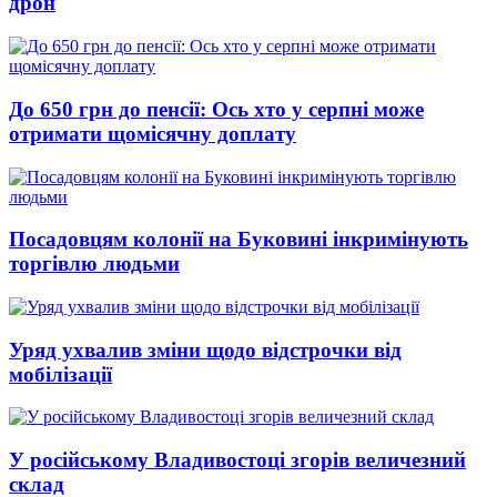
дрон
До 650 грн до пенсії: Ось хто у серпні може
отримати щомісячну доплату
Посадовцям колонії на Буковині інкримінують
торгівлю людьми
Уряд ухвалив зміни щодо відстрочки від
мобілізації
У російському Владивостоці згорів величезний
склад