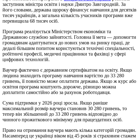
заступник міністра освіти і науки Дмитро Завгородній. За
його словами, держава щороку фінансує навчання для десятків
тисяч українців, а загальна кількість учасників програми вже
перевищила 68 тисяч осіб.
Програма реалізується Міністерством економіки та
Державною службою зайнятості. Головна її мета — допомогти
громадянам адаптуватися до нових умов на ринку праці, де
дедалі більшим попитом користуються технічні спеціальності,
робітничі професії, медичні працівники та фахівці у сфері
цифрових технологій.
Ваучер фактично є державним сертифікатом на освіту. Якщо
людина знаходить програму навчання вартістю до 33 280
гривень, її повністю може оплатити держава. Якщо ж курс або
освітня програма коштують дорожче, різницю можна
доплатити самостійно або за рахунок роботодавця.
Сума підтримки у 2026 році зросла. Якщо раніше
максимальний розмір ваучера становив 30 280 гривень, то
тепер він збільшений до 33 280 гривень відповідно до
чинного прожиткового мінімуму для працездатних осіб.
Право на отримання ваучера мають кілька категорій громадян.
Насамперед це українці віком від 45 років зі страховим стажем