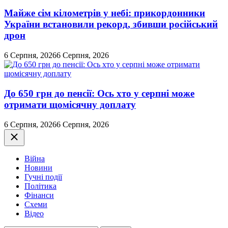
Майже сім кілометрів у небі: прикордонники
України встановили рекорд, збивши російський
дрон
6 Серпня, 2026
6 Серпня, 2026
До 650 грн до пенсії: Ось хто у серпні може
отримати щомісячну доплату
6 Серпня, 2026
6 Серпня, 2026
Закрити
Війна
Новини
Гучні події
Політика
Фінанси
Схеми
Відео