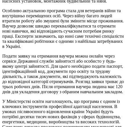
насосних установок, монтажник будівельний та няня.
Особливо актуальною програма стала для ветеранів війни та
внутрішньо переміщених осіб. Через війну багато людей
втратили роботу або змушені були змінити місце проживання.
Ваучер дозволяє швидко перекваліфікуватися та отримати
нові навички, які відповідають сучасним потребам ринку
праці. Експерти зазначають, що нині саме технічні спеціалісти
та кваліфіковані робітники є одними з найбільш затребуваних
в Україні.
Подати заявку на отримання ваучера можна онлайн через
сервіси Державної служби зайнятості або особисто у будь-
якому центрі зайнятості. Для цього необхідно подати паспорт,
ідентифікаційний код, документи про освіту та трудову
діяльність, а також документи, які підтверджують належність
до відповідної категорії отримувачів. Розгляд заявки триває до
трьох робочих днів. Після отримання ваучера людина має 120
днів для укладення договору з обраним навчальним закладом.
У Міністерстві освіти наголошують, що програма є одним із
ключових інструментів професійної адаптації населення. В
умовах післявоєнного відновлення країни Україні будуть
потрібні десятки тисяч нових фахівців у сферах будівництва,
енергетики, медицини, виробництва та високих технологій.
Саме тому держава продовжує розширювати можливості для