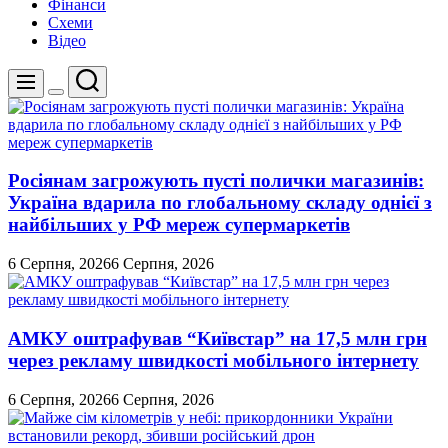
Фінанси
Схеми
Відео
Пошук
Меню
Перемикач
кольорового
режиму
Росіянам загрожують пусті полички магазинів:
Україна вдарила по глобальному складу однієї з
найбільших у РФ мереж супермаркетів
6 Серпня, 2026
6 Серпня, 2026
АМКУ оштрафував “Київстар” на 17,5 млн грн
через рекламу швидкості мобільного інтернету
6 Серпня, 2026
6 Серпня, 2026