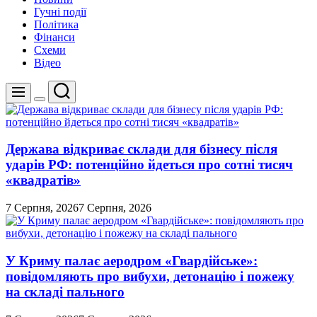
Гучні події
Політика
Фінанси
Схеми
Відео
Пошук
Меню
Перемикач
кольорового
режиму
Держава відкриває склади для бізнесу після
ударів РФ: потенційно йдеться про сотні тисяч
«квадратів»
7 Серпня, 2026
7 Серпня, 2026
У Криму палає аеродром «Гвардійське»:
повідомляють про вибухи, детонацію і пожежу
на складі пального