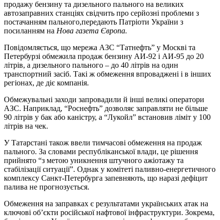
продажу бензину та дизельного пального на великих
автозаправних станціях свідчить про серйозні проблеми з
постачанням пального,передають Патріоти України з
посиланням на
Нова газета Європа.
Повідомляється, що мережа АЗС “Татнефть” у Москві та
Петербурзі обмежила продаж бензину АИ-92 і АИ-95 до 20
літрів, а дизельного пального – до 40 літрів на один
транспортний засіб. Такі ж обмеження впроваджені і в інших
регіонах, де діє компанія.
Обмежувальні заходи запровадили й інші великі оператори
АЗС. Наприклад, “Роснефть” дозволяє заправляти не більше
90 літрів у бак або каністру, а “Лукойл” встановив ліміт у 100
літрів на чек.
У Татарстані також ввели тимчасові обмеження на продаж
пального. За словами республіканської влади, це рішення
прийнято “з метою уникнення штучного ажіотажу та
стабілізації ситуації”. Однак у комітеті паливно-енергетичного
комплексу Санкт-Петербурга запевняють, що наразі дефіцит
палива не прогнозується.
Обмеження на заправках є результатами українських атак на
ключові об’єкти російської нафтової інфраструктури. Зокрема,