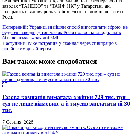
безпілотники України завдали ударів по нафтопереробних
заводах “ТАНЕКО” та “ТАИФ-НК” у Татарстані, які
відіграють важливу роль у забезпеченні паливної логістики
Росії.
Навігація
Попередній:
Українці знайшли спосіб виготовляти зброю, не
будуючи заводів, у той час як Росія полює на заводи, яких
записів
більше немає, – західні ЗМІ
Наступний:
Nike потрапив у скандал через співпрацю з
російським дизайнером
Вам також може сподобатися
Газова компанія вимагала з жінки 729 тис. грн –
суд не лише відмовив, а й змусив заплатити їй 30
тис.
7 Серпня, 2026