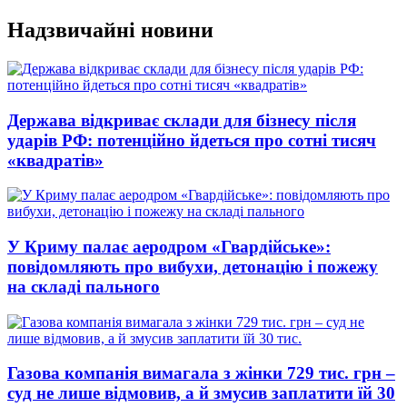
Перейти
Надзвичайні новини
до
вмісту
Держава відкриває склади для бізнесу після
ударів РФ: потенційно йдеться про сотні тисяч
«квадратів»
У Криму палає аеродром «Гвардійське»:
повідомляють про вибухи, детонацію і пожежу
на складі пального
Газова компанія вимагала з жінки 729 тис. грн –
суд не лише відмовив, а й змусив заплатити їй 30