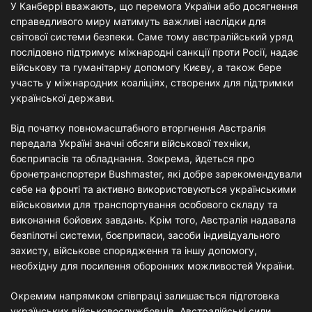
У Канберрі вважають, що перемога України або досягнення
справедливого миру матимуть важливі наслідки для
світової системи безпеки. Саме тому австралійський уряд
послідовно підтримує міжнародні санкції проти Росії, надає
військову та гуманітарну допомогу Києву, а також бере
участь у міжнародних коаліціях, створених для підтримки
української держави.
Від початку повномасштабного вторгнення Австралія
передала Україні значні обсяги військової техніки,
боєприпасів та обладнання. Зокрема, йдеться про
бронетранспортери Bushmaster, які добре зарекомендували
себе на фронті та активно використовуються українськими
військовими для транспортування особового складу та
виконання бойових завдань. Крім того, Австралія надавала
безпілотні системи, боєприпаси, засоби індивідуального
захисту, військове спорядження та іншу допомогу,
необхідну для посилення оборонних можливостей України.
Окремим напрямком співпраці залишається підготовка
українських військовослужбовців. Австралійські сили