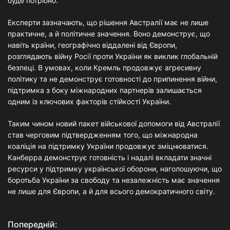
буде потрібно.
Експерти зазначають, що рішення Австралії має не лише
практичне, а й політичне значення. Воно демонструє, що
навіть країни, географічно віддалені від Європи,
розглядають війну Росії проти України як виклик глобальній
безпеці. В умовах, коли Кремль продовжує агресивну
політику та не демонструє готовності до припинення війни,
підтримка з боку міжнародних партнерів залишається
одним із ключових факторів стійкості України.
Таким чином новий пакет військової допомоги від Австралії
став черговим підтвердженням того, що міжнародна
коаліція на підтримку України продовжує зміцнюватися.
Канберра демонструє готовність і надалі вкладати значні
ресурси у підтримку української оборони, наголошуючи, що
боротьба України за свободу та незалежність має значення
не лише для Європи, а й для всього демократичного світу.
Попередній:
Н