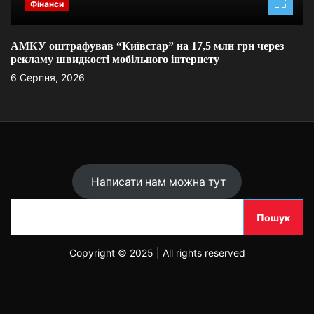
Фінанси
АМКУ оштрафував “Київстар” на 17,5 млн грн через
М
рекламу швидкості мобільного інтернету
в
6 Серпня, 2026
6
Написати нам можна тут
П
Пошук
о
ш
Copyright © 2025 | All rights reserved
у
к