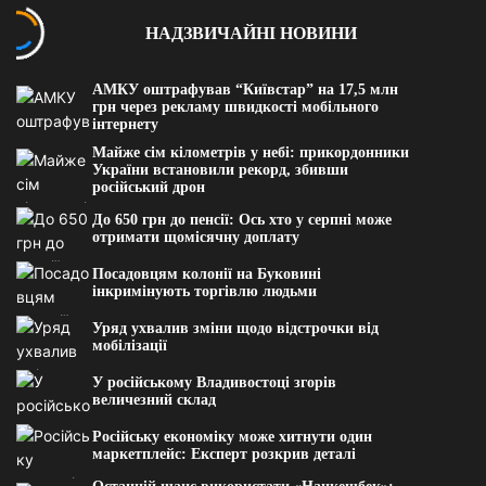
П
НАДЗВИЧАЙНІ НОВИНИ
е
р
е
АМКУ оштрафував “Київстар” на 17,5 млн
й
грн через рекламу швидкості мобільного
інтернету
т
и
Майже сім кілометрів у небі: прикордонники
України встановили рекорд, збивши
д
російський дрон
о
До 650 грн до пенсії: Ось хто у серпні може
в
отримати щомісячну доплату
м
і
Посадовцям колонії на Буковині
інкримінують торгівлю людьми
с
т
Уряд ухвалив зміни щодо відстрочки від
у
мобілізації
У російському Владивостоці згорів
величезний склад
Російську економіку може хитнути один
маркетплейс: Експерт розкрив деталі