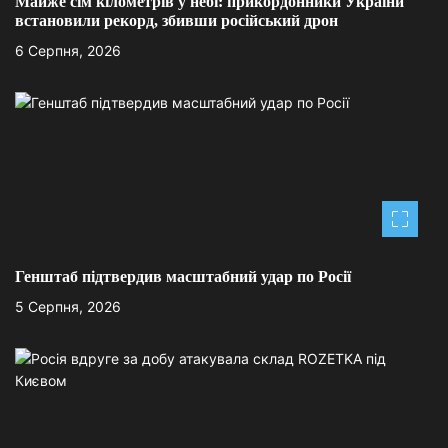
и
Майже сім кілометрів у небі: прикордонники України
встановили рекорд, збивши російський дрон
с
6 Серпня, 2026
і
в
Генштаб підтвердив масштабний удар по Росії
5 Серпня, 2026