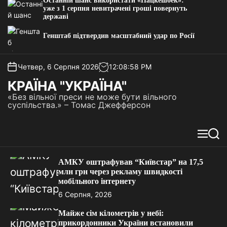
Останній шанс використати «Нацкешбек»:
уже з 1 серпня невитрачені гроші повернуть
державі
Генштаб підтвердив масштабний удар по Росії
Четвер, 6 Серпня 2026
12
:
08
:
58
PM
КРАЇНА "УКРАЇНА"
«Без вільної преси не може бути вільного
суспільства.» – Томас Джефферсон
М
П
е
о
н
ш
АМКУ оштрафував “Київстар” на 17,5
ю
у
млн грн через рекламу швидкості
к
мобільного інтернету
6 Серпня, 2026
Майже сім кілометрів у небі:
прикордонники України встановили