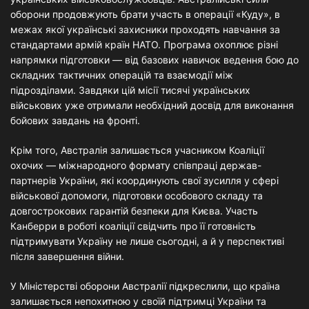
оборони продовжують брати участь в операції «Куду», в
межах якої українські захисники проходять навчання за
стандартами армій країн НАТО. Програма охоплює різні
напрямки підготовки — від базових навичок ведення бою до
складних тактичних операцій та взаємодії між
підрозділами. Завдяки цій місії тисячі українських
військових уже отримали необхідний досвід для виконання
бойових завдань на фронті.
Крім того, Австралія залишається учасником Коаліції
охочих — міжнародного формату співпраці держав-
партнерів України, які координують свої зусилля у сфері
військової допомоги, підготовки особового складу та
довгострокових гарантій безпеки для Києва. Участь
Канберри в роботі коаліції свідчить про її готовність
підтримувати Україну не лише сьогодні, а й у перспективі
після завершення війни.
У Міністерстві оборони Австралії підкреслили, що країна
залишається непохитною у своїй підтримці України та