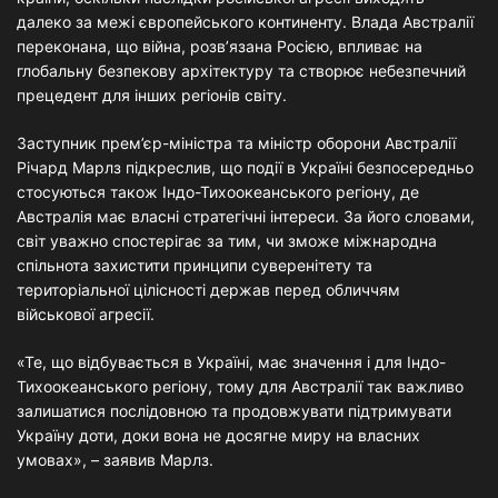
далеко за межі європейського континенту. Влада Австралії
переконана, що війна, розв’язана Росією, впливає на
глобальну безпекову архітектуру та створює небезпечний
прецедент для інших регіонів світу.
Заступник прем’єр-міністра та міністр оборони Австралії
Річард Марлз підкреслив, що події в Україні безпосередньо
стосуються також Індо-Тихоокеанського регіону, де
Австралія має власні стратегічні інтереси. За його словами,
світ уважно спостерігає за тим, чи зможе міжнародна
спільнота захистити принципи суверенітету та
територіальної цілісності держав перед обличчям
військової агресії.
«Те, що відбувається в Україні, має значення і для Індо-
Тихоокеанського регіону, тому для Австралії так важливо
залишатися послідовною та продовжувати підтримувати
Україну доти, доки вона не досягне миру на власних
умовах», – заявив Марлз.