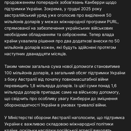
продовженням попередніх зобов’язань Канберри щодо
підтримки України. Зокрема, у грудні 2025 року
австралійський уряд уже оголосив про виділення 50
мільйонів доларів у межах міжнародної програми PURL,
спрямованої на забезпечення українських військових
необхідним обладнанням та озброєнням. Тепер влада
країни ухвалила рішення про два додаткові внески по 50
мільйонів доларів кожен, які будуть здійснені протягом
наступних дванадцяти місяців.
Таким чином загальна сума нової допомоги становитиме
100 мільйонів доларів, а загальний обсяг підтримки України
з боку Австралії від початку повномасштабної війни
перевищить 1,8 мільярда доларів. Із цієї суми понад 1,6
мільярда доларів припадає саме на військову допомогу,
що свідчить про особливу увагу Канберри до зміцнення
обороноздатності України в умовах тривалої війни.
У Міністерстві оборони Австралії наголосили, що підтримка
України є важливою складовою міжнародної політики
країни, оскільки наслідки російської агресії виходять