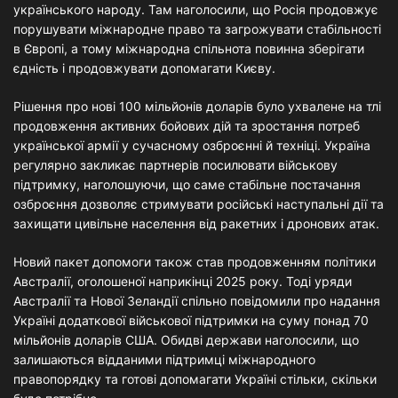
українського народу. Там наголосили, що Росія продовжує
порушувати міжнародне право та загрожувати стабільності
в Європі, а тому міжнародна спільнота повинна зберігати
єдність і продовжувати допомагати Києву.
Рішення про нові 100 мільйонів доларів було ухвалене на тлі
продовження активних бойових дій та зростання потреб
української армії у сучасному озброєнні й техніці. Україна
регулярно закликає партнерів посилювати військову
підтримку, наголошуючи, що саме стабільне постачання
озброєння дозволяє стримувати російські наступальні дії та
захищати цивільне населення від ракетних і дронових атак.
Новий пакет допомоги також став продовженням політики
Австралії, оголошеної наприкінці 2025 року. Тоді уряди
Австралії та Нової Зеландії спільно повідомили про надання
Україні додаткової військової підтримки на суму понад 70
мільйонів доларів США. Обидві держави наголосили, що
залишаються відданими підтримці міжнародного
правопорядку та готові допомагати Україні стільки, скільки