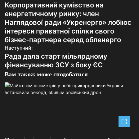
Корпоративний кумівство на
а
енергетичному ринку: член
в
Наглядової ради «Укренерго» лобіює
інтереси приватної спілки свого
і
бізнес-партнера серед обленерго
г
Наступний:
Рада дала старт мільярдному
а
фінансуванню ЗСУ з боку ЄС
ц
Вам також може сподобатися
і
я
з
а
п