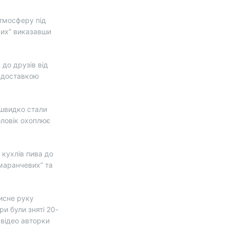
атмосферу під
вих” виказавши
 до друзів від
ю доставкою
 швидко стали
оловік охоплює
 кухлів пива до
омаранчевих” та
тисне руку
и були зняті 20-
 відео авторки