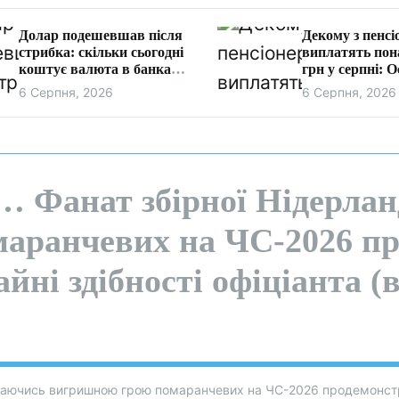
Долар подешевшав після
Декому з пенсі
стрибка: скільки сьогодні
виплатять пона
коштує валюта в банках
грн у серпні: О
та обмінниках
право на надба
6 Серпня, 2026
6 Серпня, 2026
її оформити
 Фанат збірної Нідерлан
аранчевих на ЧС-2026 пр
ні здібності офіціанта (в