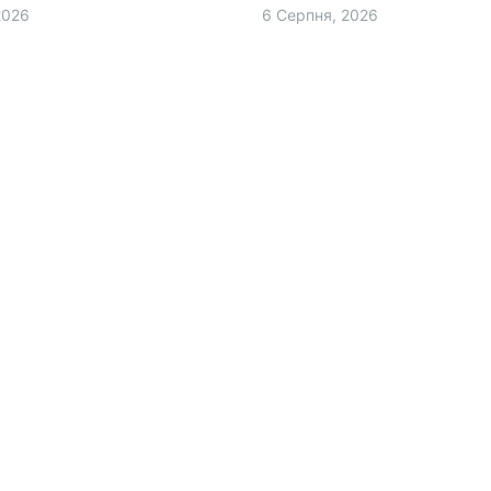
найбільших у РФ мереж суп
2026
6 Серпня, 2026