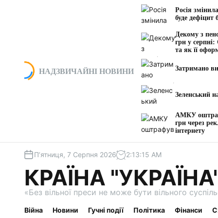
П
Росія змінила
е
буде дефіцит 
р
Декому з пенс
е
грн у серпні:
й
та як її офор
т
и
Затримано ви
НАДЗВИЧАЙНІ НОВИНИ
д
о
Зеленський н
в
м
АМКУ оштраф
і
грн через ре
інтернету
с
т
у
П’ятниця, 7 Серпня 2026
2
:
13
:
16
AM
КРАЇНА "УКРАЇНА
«Без вільної преси не може бути вільного суспі
Війна
Новини
Гучні події
Політика
Фінанси
С