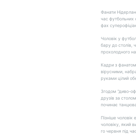
Фанати Нідерлан
час футбольних 
фах суперофіціан
Чоловік у футбол
бару до столів, 
прохолодного на
Кадри з фанатом
вірусними, набр
руками цілий об
Згодом “диво-офі
друзів за столом
починає танцюват
Пізніше чоловік 
чоловіку, який в
го червня під ча