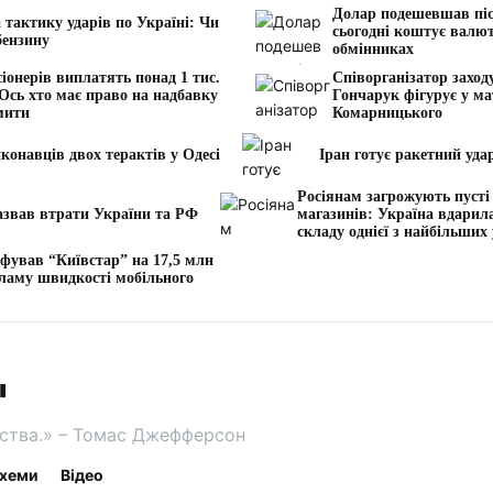
Долар подешевшав піс
 тактику ударів по Україні: Чи
сьогодні коштує валют
бензину
обмінниках
іонерів виплатять понад 1 тис.
Співорганізатор заход
 Ось хто має право на надбавку
Гончарук фігурує у ма
мити
Комарницького
конавців двох терактів у Одесі
Іран готує ракетний уда
Росіянам загрожують пусті
азвав втрати України та РФ
магазинів: Україна вдарил
складу однієї з найбільших
супермаркетів
ував “Київстар” на 17,5 млн
кламу швидкості мобільного
"
льства.» – Томас Джефферсон
хеми
Відео