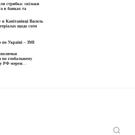
ля стрибка: скільки
а в банках та
у в Капітанівці Василь
теріалах щодо схем
р по Україні – ЗМІ
 полички
а по глобальному
 у РФ мереж
П