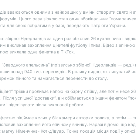
дів вважаються одними з найкращих у вмінні створити свято й 
форумів. Цього разу зіркою став один вболівальник “помаранче
та для своїх побратимів у барі, передають Патріоти України.
ці збірної Нідерландів за один раз обхопив 26 кухлів пива і відніс
чим викликав захоплення цінителі футболу і пива. Відео з епічно
пою виклала одна фанатка в TikTok.
 “Заводного апельсина” (прізвисько збірної Нідерландів — ред.)
авши понад 940 тис. переглядів. В ролику видно, як лисуватий ч
еремок пінного та намагається перенести до столу.
ціант” трішки проливає напою на барну стійку, але потім несе 26
. Після успішної “доставки”, він обіймається з іншим фанатом “п
и і підспівувати після виконаної роботи.
ефектно підіймає келих у бік камери авторки ролику, а потім — 
исловив захоплення його епічному вчинку. Наразі відомо, що кадр
с матчу Німеччина- Кот-д’Івуар. Точна локація місця події у описі