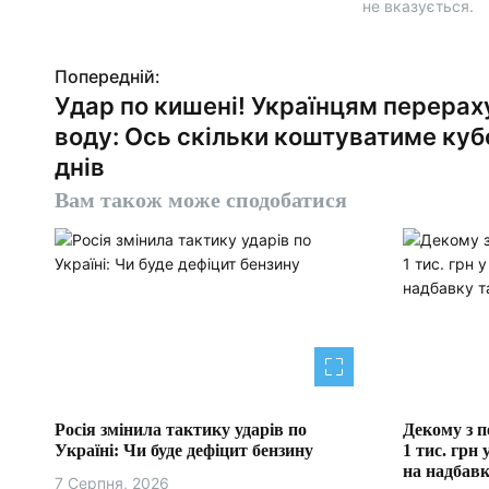
не вказується.
Попередній:
Н
Удар по кишені! Українцям перерах
а
воду: Ось скільки коштуватиме куб
в
днів
Вам також може сподобатися
і
г
а
ц
і
я
Росія змінила тактику ударів по
Декому з п
Україні: Чи буде дефіцит бензину
1 тис. грн 
з
на надбавк
7 Серпня, 2026