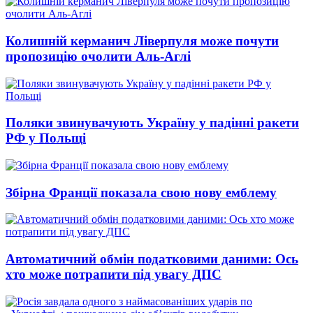
Колишній керманич Ліверпуля може почути
пропозицію очолити Аль-Аглі
Поляки звинувачують Україну у падінні ракети
РФ у Польщі
Збірна Франції показала свою нову емблему
Автоматичний обмін податковими даними: Ось
хто може потрапити під увагу ДПС