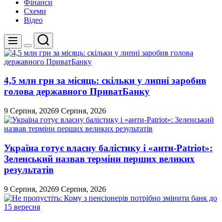
Фінанси
Схеми
Відео
Пошук
Меню
Перемикач
кольорового
режиму
4,5 млн грн за місяць: скільки у липні заробив
голова державного ПриватБанку
9 Серпня, 2026
9 Серпня, 2026
Україна готує власну балістику і «анти-Pаtriot»:
Зеленський назвав терміни перших великих
результатів
9 Серпня, 2026
9 Серпня, 2026