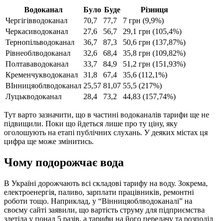
Водоканал
Було
Буде
Різниця
Чергігівводоканал
70,7
77,7
7 грн (9,9%)
Черкасиводоканал
27,6
56,7
29,1 грн (105,4%)
Тернопільводоканал
36,7
87,3
50,6 грн (137,87%)
Рівнеоблводоканал
32,6
68,4
35,8 грн (109,82%)
Полтававодоканал
33,7
84,9
51,2 грн (151,93%)
Кременчук­водоканал
31,8
67,4
35,6 (112,1%)
ВІнницяоблводоканал
25,57
81,07
55,5 (217%)
Луцькводоканал
28,4
73,2
44,83 (157,74%)
Тут варто зазначити, що в частині водоканалів тарифи ще не
підвищили. Поки що йдеться лише про ту ціну, яку
оголошують на етапі публічних слухань. У деяких містах ця
цифра ще може змінитись.
Чому подорожчає вода
В Україні дорожчають всі складові тарифу на воду. Зокрема,
електроенергія, паливо, зарплати працівників, ремонтні
роботи тощо. Наприклад, у “Вінницяоблводоканалі” на
своєму сайті заявили, що вартість струму для підприємства
злетіла у понад 5 разів, а тарифи на його передачу та розподіл