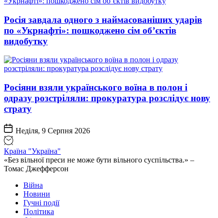
Росія завдала одного з наймасованіших ударів
по «Укрнафті»: пошкоджено сім об’єктів
видобутку
Росіяни взяли українського воїна в полон і
одразу розстріляли: прокуратура розслідує нову
страту
Неділя, 9 Серпня 2026
Країна "Україна"
«Без вільної преси не може бути вільного суспільства.» –
Томас Джефферсон
Війна
Новини
Гучні події
Політика