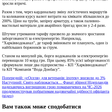
зросли втричі.
Разом з тим, через кардинальну зміну логістичних маршрутів
та коливання курсу валют витрати на хімікати збільшилися до
200%. Ціни на труби, запірну арматуру, а також паливно-
мастильні матеріали для аварійних бригад зросли у 2-4 рази.
Штучне утримання тарифу призвело до значного зростання
заборгованості за електроенергію. Наприклад,
“Харківводоканал”, де тариф змінювати не планують, один із
найбільших боржників за струм.
Станом на минулий рік, борги водоканалів за електроенергію
перевищили 10 млрд грн. При цьому, 85% усієї заборгованості
сформували лише два підприємства – КП “Харківводоканал”
та КП “Компанія “Вода Донбасу”.
Навігація
Попередній:
«єОселя» для ветеранів: іпотеку знизили до 3%
Наступний:
Свято наближається… Фанат збірної Нідерландів
записів
надихаючись вигришною грою помаранчевих на ЧС-2026
продемонстрував побратимам надзвичайні здібності офіціанта
(відео)
Вам також може сподобатися