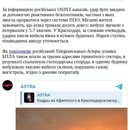
За інформацією російських OSINT-каналів, удар було завдано
за допомогою реактивних безпілотників, частина з яких
змогла прорватися через системи ППО. Місцеві жителі
зазначають, що атака тривала досить довго: вибухи звучали з
інтервалом у 5-7 хвилин. У Краснодарі, за словами очевидців,
ударна хвиля вибила вікна в кількох будинках. Наразі ступінь
пошкоджень заводу уточнюється.
Як
повідомляє
російський Telegram-канал
Астра
, уламки
БПЛА також впали за трьома адресами приватного сектора, в
результаті спалахнула господарська споруда, в одному будинку
вибуховою хвилею вибило скління, порушено газову
магістраль, згідно з даними оперштабу.