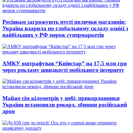
Росіянам загрожують пусті полички магазинів:
Україна вдарила по глобальному складу однієї з
найбільших у РФ мереж супермаркетів
АМКУ оштрафував “Київстар” на 17,5 млн грн
через рекламу швидкості мобільного інтернету
Майже сім кілометрів у небі: прикордонники
України встановили рекорд, збивши російський
дрон