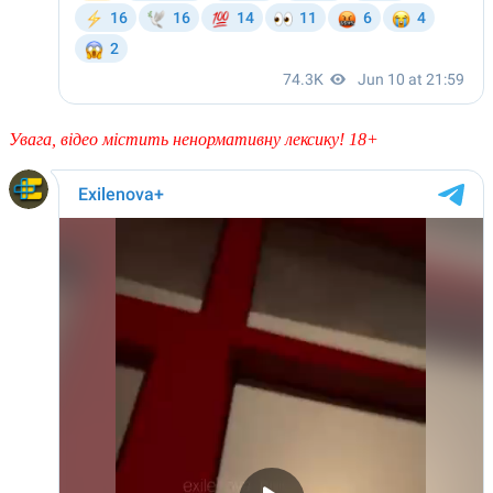
Увага, відео містить ненормативну лексику! 18+