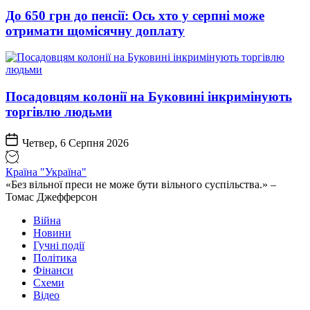
До 650 грн до пенсії: Ось хто у серпні може
отримати щомісячну доплату
Посадовцям колонії на Буковині інкримінують
торгівлю людьми
Четвер, 6 Серпня 2026
Країна "Україна"
«Без вільної преси не може бути вільного суспільства.» –
Томас Джефферсон
Війна
Новини
Гучні події
Політика
Фінанси
Схеми
Відео