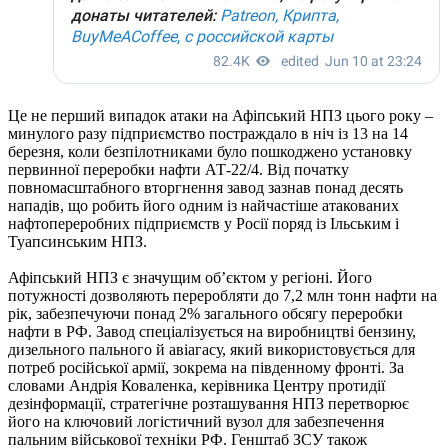
Це не перший випадок атаки на Афіпський НПЗ цього року –
минулого разу підприємство постраждало в ніч із 13 на 14
березня, коли безпілотниками було пошкоджено установку
первинної переробки нафти АТ-22/4. Від початку
повномасштабного вторгнення завод зазнав понад десять
нападів, що робить його одним із найчастіше атакованих
нафтопереробних підприємств у Росії поряд із Ільським і
Туапсинським НПЗ.
Афіпський НПЗ є значущим об’єктом у регіоні. Його
потужності дозволяють переробляти до 7,2 млн тонн нафти на
рік, забезпечуючи понад 2% загального обсягу переробки
нафти в РФ. Завод спеціалізується на виробництві бензину,
дизельного пального й авіагасу, який використовується для
потреб російської армії, зокрема на південному фронті. За
словами Андрія Коваленка, керівника Центру протидії
дезінформації, стратегічне розташування НПЗ перетворює
його на ключовий логістичний вузол для забезпечення
пальним військової техніки РФ. Генштаб ЗСУ також