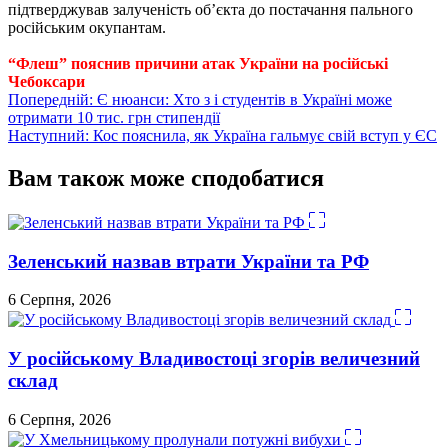
підтверджував залученість об’єкта до постачання пального
російським окупантам.
“Флеш” пояснив причини атак України на російські
Чебоксари
Навігація
Попередній:
Є нюанси: Хто з і студентів в Україні може
отримати 10 тис. грн стипендії
записів
Наступний:
Кос пояснила, як Україна гальмує свій вступ у ЄС
Вам також може сподобатися
Зеленський назвав втрати України та РФ
6 Серпня, 2026
У російському Владивостоці згорів величезний
склад
6 Серпня, 2026